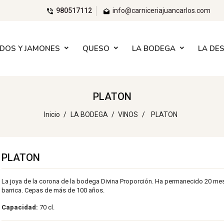
980517112
info@carniceriajuancarlos.com
DOS Y JAMONES
QUESO
LA BODEGA
LA DE
PLATON
Inicio
LA BODEGA
VINOS
PLATON
PLATON
La joya de la corona de la bodega Divina Proporción. Ha permanecido 20 me
barrica. Cepas de más de 100 años.
Capacidad:
70 cl.