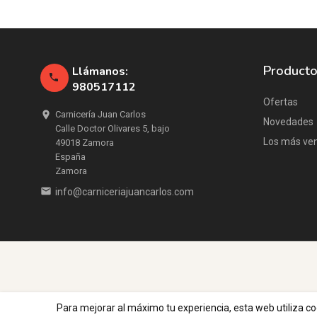
Product
Llámanos:

980517112
Ofertas
Carnicería Juan Carlos

Novedades
Calle Doctor Olivares 5, bajo
Los más ve
49018 Zamora
España
Zamora

info@carniceriajuancarlos.com
Para mejorar al máximo tu experiencia, esta web utiliza co