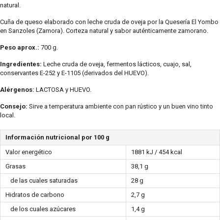
natural.
Cuña de queso elaborado con leche cruda de oveja por la Quesería El Yombo
en Sanzoles (Zamora). Corteza natural y sabor auténticamente zamorano.
Peso aprox.:
700 g.
Ingredientes:
Leche cruda de oveja, fermentos lácticos, cuajo, sal,
conservantes E-252 y E-1105 (derivados del HUEVO).
Alérgenos:
LACTOSA y HUEVO.
Consejo:
Sirve a temperatura ambiente con pan rústico y un buen vino tinto
local.
Información nutricional por 100 g
Valor energético
1881 kJ / 454 kcal
Grasas
38,1 g
de las cuales saturadas
28 g
Hidratos de carbono
2,7 g
de los cuales azúcares
1,4 g