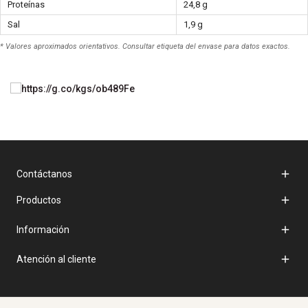
Proteínas
24,8 g
Sal
1,9 g
* Valores aproximados orientativos. Consultar etiqueta del envase para datos exactos.

Contáctanos

Productos

Información

Atención al cliente