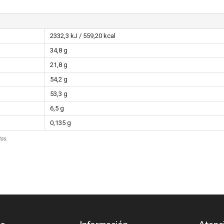
2332,3 kJ / 559,20 kcal
34,8 g
21,8 g
54,2 g
53,3 g
6,5 g
0,135 g
tos.