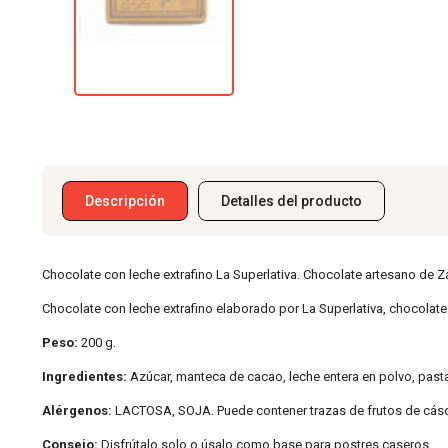
Descripción
Detalles del producto
Chocolate con leche extrafino La Superlativa. Chocolate artesano de 
Chocolate con leche extrafino elaborado por La Superlativa, chocolat
Peso:
200 g.
Ingredientes:
Azúcar, manteca de cacao, leche entera en polvo, pasta 
Alérgenos:
LACTOSA, SOJA. Puede contener trazas de frutos de cásc
Consejo:
Disfrútalo solo o úsalo como base para postres caseros.