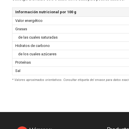
Información nutricional por 100 g
Valor energético
Grasas
de las cuales saturadas
Hidratos de carbono
de los cuales azúcares
Proteínas
Sal
* Valores aproximados orientativos. Consultar etiqueta del envase para datos exac