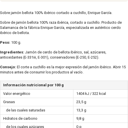
Sobre jamón bellota 100% ibérico cortado a cuchillo, Enrique García.
Sobre de jamón bellota 100% raza ibérica, cortado a cuchillo. Producto de
Salamanca de la fábrica Enrique García, especializada en auténtico cerdo
ibérico de bellota.
Peso:
100 g.
Ingredientes:
Jamón de cerdo de bellota ibérico, sal, azúcares,
antioxidantes (E-331iii, E-301), conservadores (E-250, E-252).
Consejo:
El corte a cuchillo es la mejor expresión del jamón ibérico. Abrir 15
minutos antes de consumir los productos al vacío.
Información nutricional por 100 g
Valor energético
1404 kJ / 322 kcal
Grasas
23,5 g
de las cuales saturadas
13,3 g
Hidratos de carbono
9,8 g
de los cuales azúcares
0 g