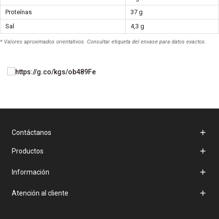
Proteínas
37 g
Sal
4,3 g
* Valores aproximados orientativos. Consultar etiqueta del envase para datos exactos.

Contáctanos

Productos

Información

Atención al cliente