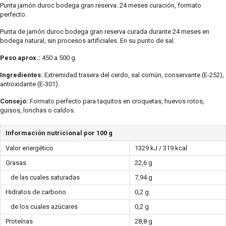
Punta jamón duroc bodega gran reserva. 24 meses curación, formato
perfecto.
Punta de jamón duroc bodega gran reserva curada durante 24 meses en
bodega natural, sin procesos artificiales. En su punto de sal.
Peso aprox.:
450 a 500 g.
Ingredientes:
Extremidad trasera del cerdo, sal común, conservante (E-252),
antioxidante (E-301).
Consejo:
Formato perfecto para taquitos en croquetas, huevos rotos,
guisos, lonchas o caldos.
Información nutricional por 100 g
Valor energético
1329 kJ / 319 kcal
Grasas
22,6 g
de las cuales saturadas
7,94 g
Hidratos de carbono
0,2 g
de los cuales azúcares
0,2 g
Proteínas
28,8 g