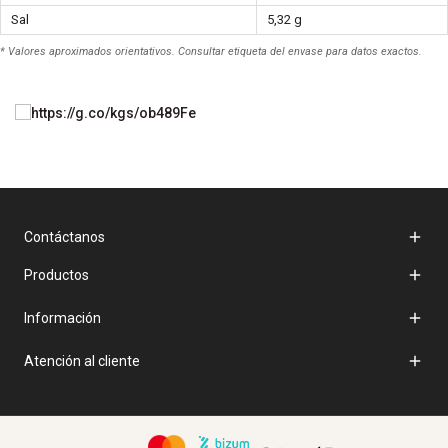
Sal
5,32 g
* Valores aproximados orientativos. Consultar etiqueta del envase para datos exactos.

Contáctanos

Productos

Información

Atención al cliente