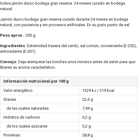
Sobre jamón duroc bodega gran reserva. 24 meses curado en bodega
natural.
Jamón duroc bodega gran reserva curado durante 24 meses en bodega
natural, con paciencia y sin procesos artificiales. En su justo punto de sal.
Peso aprox.:
200 g.
Ingredientes:
Extremidad trasera del cerdo, sal común, conservante (E-252),
antioxidante (E-301).
Consejo:
Deja atemperar las lonchas unos minutos antes de servir para que
liberen su aroma característico.
Información nutricional por 100 g
Valor energético
1329 kJ / 319 kcal
Grasas
22,6 g
de las cuales saturadas
7,94 g
Hidratos de carbono
0,2 g
de los cuales azúcares
0,2 g
Proteínas
28,8 g