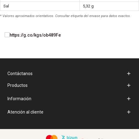
Sal
5,32 g
* Valores aproximados orientativos. Consultar etiqueta del envase para datos exactos.

Contáctanos

Productos

Información

Atención al cliente