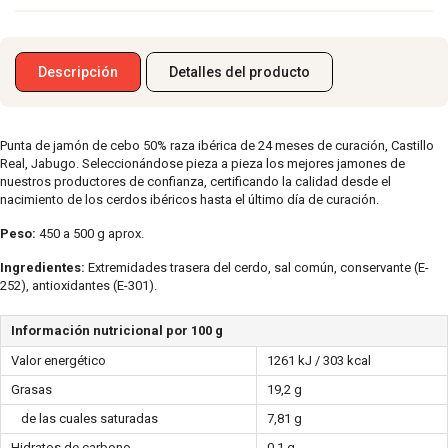
Descripción
Detalles del producto
Punta de jamón de cebo 50% raza ibérica de 24 meses de curación, Castillo
Real, Jabugo. Seleccionándose pieza a pieza los mejores jamones de
nuestros productores de confianza, certificando la calidad desde el
nacimiento de los cerdos ibéricos hasta el último día de curación.
Peso:
450 a 500 g aprox.
Ingredientes:
Extremidades trasera del cerdo, sal común, conservante (E-
252), antioxidantes (E-301).
Información nutricional por 100 g
Valor energético
1261 kJ / 303 kcal
Grasas
19,2 g
de las cuales saturadas
7,81 g
Hidratos de carbono
0,1 g