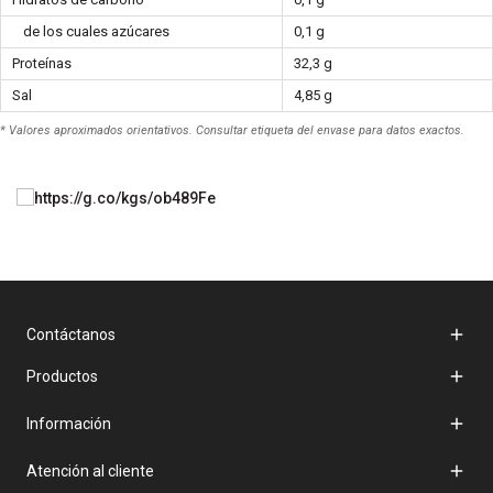
de los cuales azúcares
0,1 g
Proteínas
32,3 g
Sal
4,85 g
* Valores aproximados orientativos. Consultar etiqueta del envase para datos exactos.

Contáctanos

Productos

Información

Atención al cliente