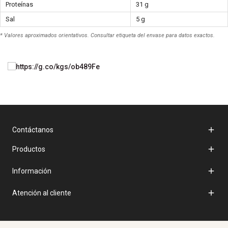
Proteínas
31 g
Sal
5 g
* Valores aproximados orientativos. Consultar etiqueta del envase para datos exactos.

Contáctanos

Productos

Información

Atención al cliente