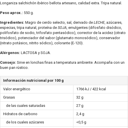
Longaniza salchichón ibérico bellota artesano, calidad extra. Tripa natural.
Peso aprox.:
550 g.
Ingredientes:
Magro de cerdo selecto, sal, derivado de
LECHE
, azúcares,
especias, tripa natural, proteína de
SOJA
, emulgentes (difosfato disódico,
polifosfato de sodio, trifosfato pentasódico), corrector de la acidez (citrato
trisódico), potenciador del sabor (glutamato monosódico), conservador
(nitrato potásico, nitrito sódico), colorante (E-120).
Alérgenos:
LACTOSA y SOJA.
Consejo:
Sirve en lonchas finas a temperatura ambiente. Acompaña con un
buen pan rústico.
Información nutricional por 100 g
Valor energético
1766 kJ / 422 kcal
Grasas
32 g
de las cuales saturadas
27 g
Hidratos de carbono
2,4 g
de los cuales azúcares
<0,5 g